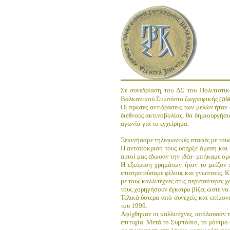
Σε συνεδρίαση του ΔΣ του Πολιτιστι
pl
Βαλκανικού Συμπόσιο ζωγραφικής (
Οι πρώτες αντιδράσεις των μελών ήταν 
διεθνούς ακτινοβολίας, θα δημιουργήσο
αγωνία για το εγχείρημα.
Ξεκινήσαμε τηλεφωνικές επαφές με τους
Η ανταπόκριση τους υπήρξε άμεση και 
αυτοί μας έδωσαν την ιδέα- μπήκαμε ομ
Η εξεύρεση χρημάτων ήταν το μείζον
επιστρατεύσαμε φίλους και γνωστούς. 
με τους καλλιτέχνες στις περισσότερες
τους χορηγήσουν έγκαιρα βίζες ώστε να
Τελικά ύστερα από συνεχείς και επίμο
του 1999.
Αφίχθηκαν οι καλλιτέχνες, απόλαυσαν τ
επιτυχία. Μετά το Συμπόσιο, το μόνιμο