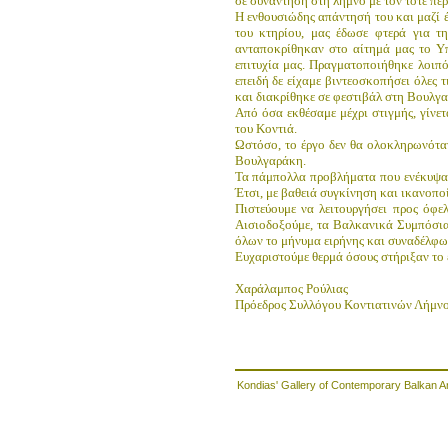
σε συνάντηση στη λήμνο με τον τότε πε
Η ενθουσιώδης απάντησή του και μαζί 
του κτηρίου, μας έδωσε φτερά για 
ανταποκρίθηκαν στο αίτημά μας το Υ
επιτυχία μας. Πραγματοποιήθηκε λοιπ
επειδή δε είχαμε βιντεοσκοπήσει όλες 
και διακρίθηκε σε φεστιβάλ στη Βουλγα
Από όσα εκθέσαμε μέχρι στιγμής, γίνε
του Κοντιά.
Ωστόσο, το έργο δεν θα ολοκληρωνότα
Βουλγαράκη.
Τα πάμπολλα προβλήματα που ενέκυψαν 
Έτσι, με βαθειά συγκίνηση και ικανοπο
Πιστεύουμε να λειτουργήσει προς όφε
Αισιοδοξούμε, τα Βαλκανικά Συμπόσια 
όλων το μήνυμα ειρήνης και συναδέλφω
Ευχαριστούμε θερμά όσους στήριξαν το 
Χαράλαμπος Ρούλιας
Πρόεδρος Συλλόγου Κοντιατινών Λήμνο
Kondias' Gallery of Contemporary Balkan A