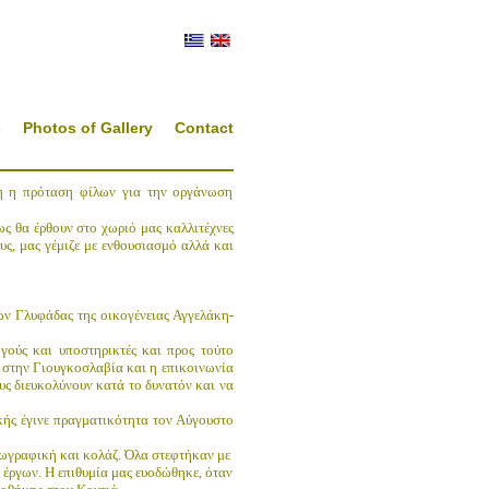
s
Photos of Gallery
Contact
ση η πρόταση φίλων για την οργάνωση
ως θα έρθουν στο χωριό μας καλλιτέχνες
υς, μας γέμιζε με ενθουσιασμό αλλά και
ών Γλυφάδας της οικογένειας Αγγελάκη-
γούς και υποστηρικτές και προς τούτο
 στην Γιουγκοσλαβία και η επικοινωνία
ους διευκολύνουν
κατά το δυνατόν και να
κής έγινε πραγματικότητα τον Αύγουστο
ζωγραφική και κολάζ. Όλα στεφτήκαν με
 έργων. Η επιθυμία μας ευοδώθηκε, όταν