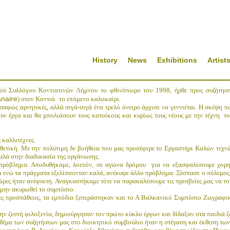
History
News
Exhibitions
Artist
κού Συλλόγου Κοντιατινών Λήμνου το φθινόπωρο του 1998, ήρθε προς συζήτη
anaire
) στον Κοντιά
το επόμενο καλοκαίρι.
σαφώς αρνητικές, αλλά σιγά-σιγά ένα τρελό όνειρο άρχισε να γεννιέται. Η σκέψη π
υν έργα και θα μπολιάσουν τους κατοίκους και κυρίως τους νέους με την τέχνη
το
 καλλιτέχνες.
θετική. Με την πολύτιμη δε βοήθεια που μας προσέφερε το Εργαστήρι Καλών τεχν
αλά στην διαδικασία της οργάνωσης.
 πρόβλημα. Αποδυθήκαμε, λοιπόν, σε αγώνα δρόμου
για να εξασφαλίσουμε χορη
Κι ενώ τα πράγματα εξελίσσονταν καλά, ανέκυψε άλλο πρόβλημα. Ξέσπασε ο πόλεμος
 χώρες ήταν ανέφικτη. Αναγκαστήκαμε τότε να παρακαλέσουμε τις πρεσβείες μας να τ
 μην ακυρωθεί το συμπόσιο.
νες προσπάθειες, τα εμπόδια ξεπεράστηκαν και το Α Βαλκανικό Συμπόσιο Ζωγραφι
ην ζεστή φιλοξενία, δημιούργησαν τον πρώτο κύκλο έργων και δίδαξαν στα παιδιά 
 θέμα των συζητήσεων μας στο διοικητικό συμβούλιο ήταν η στέγαση και έκθεση των