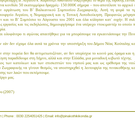
ριφερειάρχη Β. Αιγαίου κ. Καρούτζο Αθανάσιο συζητήθηκε το θέμα της ίδρυσης Πινα
ένα κονδύλι 50 εκατομμύρια δραχμές- 150.000€ σήμερα – που αποτέλεσε το αρχικό 
την οργάνωση του Β’ Βαλκανικού Συμποσίου Ζωγραφικής. Αυτή τη φορά τα πρά
πουργείο Αιγαίου, η Νομαρχιακή και η Τοπική Αυτοδιοίκηση. Προφανώς μέτρησε
όν και το Β’ Συμπόσιο το Αύγουστο του 2001 και όλα κύλησαν κατ΄ ευχήν. Η συλ
τις εργασίες και τις εκδηλώσεις, δημιουργήσαμε ένα υπέροχο ντοκιμαντέρ το οποί
ρία.
ται ολοφάνερο τι αγώνας απαιτήθηκε για να μπορέσουμε να εγκαινιάσουμε την Π
ν εάν δεν είχαμε όλα αυτά τα χρόνια την υποστήριξη του Δήμου Νέας Κούταλης κ
στην πορεία δεν θα αντιμετωπιζόταν, αν δεν υπερίσχυε το κοινό μας όραμα και η 
ίηση παραδίδουμε στη Λήμνο, αλλά και στην Ελλάδα, μια μοναδική κιβωτό τέχνης.
λος των κατοίκων και των επισκεπτών του νησιού μας και ως ερέθισμα της νεο
Ζωγραφικής να γίνουν θεσμός, να υποστηριχθεί η λειτουργία της πινακοθήκης και
σης των λαών που εκπέμπουμε.
έργο μας.
υ (2007
)
rt | Phone : 0030 2254051425 | Email:
info@pinakothikikondia.gr