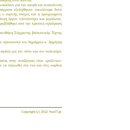
κοθήκης στον Κοντιά.
κεφάλαιο για την αγορά και ανακαίνιση
γματα εξελίχθηκαν ευκολότερα διότι
 ο ευγενής στόχος και η προηγούμενη
λογή έργων πλουτίστηκε και μεγάλωσε,
ο προβλήθηκε από την κρατική τηλεόραση
ινακοθήκη Σύγχρονης βαλκανικής Τέχνης
αι προσωπικά του δημάρχου κ. Δημήτρη
αγάπη για τον τόπο και τον πολιτισμό.
λαίας στην αναζήτηση νέων οριζόντων.
 να παγιωθεί στο νου και στις καρδιές
Copyright (c) 2012
YourIT.gr