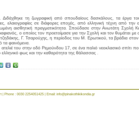
. Διδάχθηκε τη ζωγραφική από σπουδαίους δασκάλους, τα έργα του
ρες, ελαιογραφίες σε διάφορες εποχές, από ελληνική τέχνη από την 
ιωμένη αισθητική πραγματικότητα. Σπούδασε στην Ανωτάτη Σχολή Κ
αφιανός, ο οποίος τον προετοίμασε για την Σχολή και τον θυμάται με σ
ατζηδάκης, Γ. Τσαρούχης, η περίοδος του Μ. Ερωτικού, τα βράδια στον
 τα φαινόμενα.
ο ατελιέ του στην οδό Ρεμούνδου 17, σε ένα παλιό νεοκλασικό σπίτι πο
ο ελληνικό φως και την καθαρότητα της θάλασσας .
rt | Phone : 0030 2254051425 | Email:
info@pinakothikikondia.gr