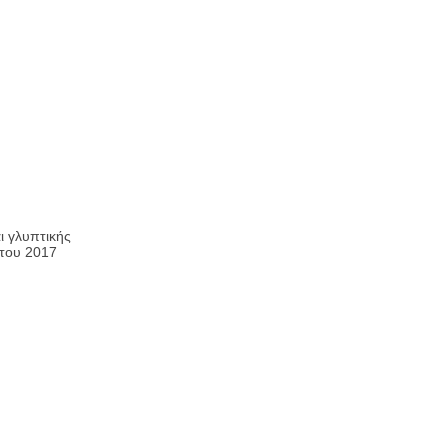
ι γλυπτικής
στου 2017