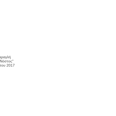
αραγλή
"Νόστος"
στου 2017