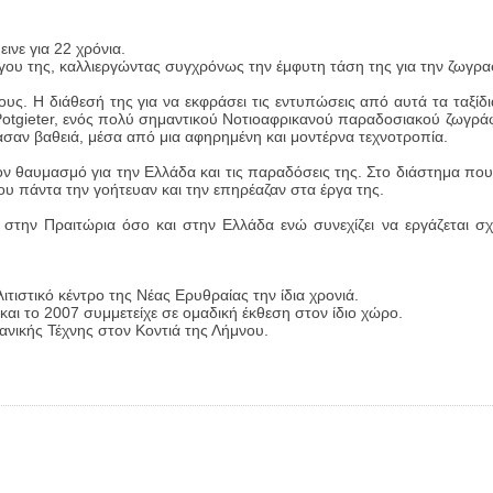
ινε για 22 χρόνια.
ύγου της, καλλιεργώντας συγχρόνως την έμφυτη τάση της για την ζωγρα
υς. Η διάθεσή της για να εκφράσει τις εντυπώσεις από αυτά τα ταξίδια
 Potgieter, ενός πολύ σημαντικού Νοτιοαφρικανού παραδοσιακού ζωγρά
ασαν βαθειά, μέσα από μια αφηρημένη και μοντέρνα τεχνοτροπία.
ον θαυμασμό για την Ελλάδα και τις παραδόσεις της. Στο διάστημα πο
 πάντα την γοήτευαν και την επηρέαζαν στα έργα της.
 στην Πραιτώρια όσο και στην Ελλάδα ενώ συνεχίζει να εργάζεται σχ
τιστικό κέντρο της Νέας Ερυθραίας την ίδια χρονιά.
αι το 2007 συμμετείχε σε ομαδική έκθεση στον ίδιο χώρο.
νικής Τέχνης στον Κοντιά της Λήμνου.