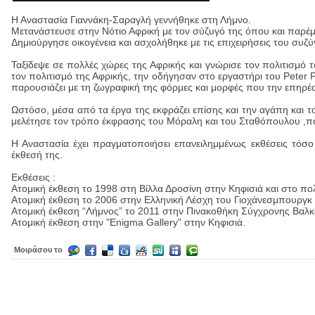
Η Αναστασία Γιαννάκη-Σαραγλή γεννήθηκε στη Λήμνο.
Μετανάστευσε στην Νότιο Αφρική με τον σύζυγό της όπου και παρέμε
Δημιούργησε οικογένεια και ασχολήθηκε με τις επιχειρήσεις του συζ
Ταξίδεψε σε πολλές χώρες της Αφρικής και γνώρισε τον πολιτισμό το
τον πολιτισμό της Αφρικής, την οδήγησαν στο εργαστήρι του Peter
παρουσιάζει με τη ζωγραφική της φόρμες και μορφές που την επηρέ
Ωστόσο, μέσα από τα έργα της εκφράζει επίσης και την αγάπη και τ
μελέτησε τον τρόπο έκφρασης του Μόραλη και του Σταθόπουλου ,που
Η Αναστασία έχει πραγματοποιήσει επανειλημμένως εκθέσεις τόσο
έκθεσή της.
Εκθέσεις :
Ατομική έκθεση το 1998 στη Βίλλα Δροσίνη στην Κηφισιά και στο πολι
Ατομική έκθεση το 2006 στην Ελληνική Λέσχη του Γιοχάνεσμπουργκ κ
Ατομική έκθεση “Λήμνος” το 2011 στην Πινακοθήκη Σύγχρονης Βαλκα
Ατομική έκθεση στην "Enigma Gallery" στην Κηφισιά.
Μοιράσου το